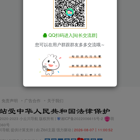
QQ扫码进入[站长交流群]
您可以在用户群跟群友多多交流哦～
免责声明
广告合作
关于我们
© 2020-2023
小云川导航
版权所有 |
湘ICP备2022006615号-2
萌
0060号
川导航
提供计算支持 | 由
Zibll主题
强力驱动 |
2026-08-07丨11:00:52