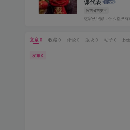
课代表
陕西省西安市
这家伙很懒，什么都没有写.
文章
0
收藏
0
评论
0
版块
0
帖子
0
粉
发布
0