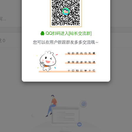
..
QQ扫码进入[站长交流群]
丝
0
您可以在用户群跟群友多多交流哦～