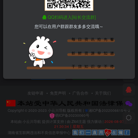
QQ扫码进入[站长交流群]
您可以在用户群跟群友多多交流哦～
内容空空如也
创建版块
发布帖子
友链申请
免责声明
广告合作
关于我们
Copyright © 2020-2023
小云川导航
版权所有 |
湘ICP备2022006615号-2
萌ICP备20230060号
本站由
小云川导航
提供计算支持 | 由
Zibll主题
强力驱动 |
2026-08-07丨
21:30:34丨星期五
湖南省互联网违法和不良信息举报中心