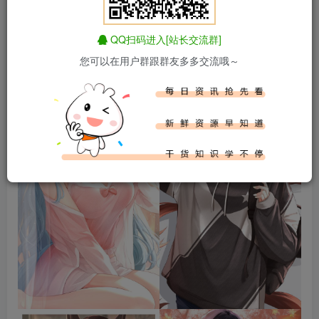
作品的特点是用色十分的闪亮，妹子们仿佛在发光一样​。
QQ扫码进入[站长交流群]
您可以在用户群跟群友多多交流哦～