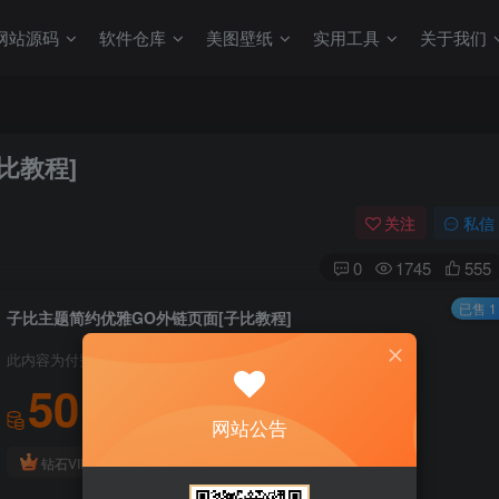
网站源码
软件仓库
美图壁纸
实用工具
关于我们
比教程]
关注
私信
0
1745
555
已售 1
子比主题简约优雅GO外链页面[子比教程]
此内容为付费阅读，请付费后查看
50
积分
网站公告
免费
免费
钻石VIP
开通至尊SVIP