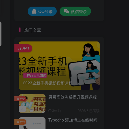
QQ登录
QQ登录
微信登录
微信登录
热门文章
标签云
韩国画师POR
韩国画师
轻音少女
TOP1
软件仓库
软件
身体柔软的运动少女
赛马娘
资源
表白
肉食系的金发少女
聚合
美腿制服
1.1W+人已阅读
美工修图
美少女
网站源码
2023全新手机摄影视频课程
网站
编程办公
穿学生制服的女孩子
碧蓝档案
破损的黑丝袜
男哥高效沟通提升视频课程
TOP2
热门文章
3年前
9896人已阅读
Typecho 添加博主在线时间
TOP3