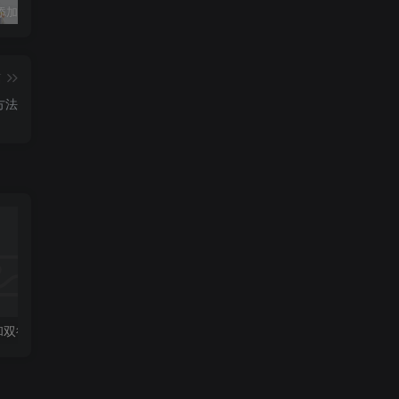
Typecho 添加博主在线时间
短视频去水印批量解析下载微信小程序分享
小储云商城激活码卡密自动发货实物微商城系统源码/正版终身授权
篇
方法
分享一个单行和双行的文字广告位代码-WordPress教程
加载弹窗显示ip地址代码
php got