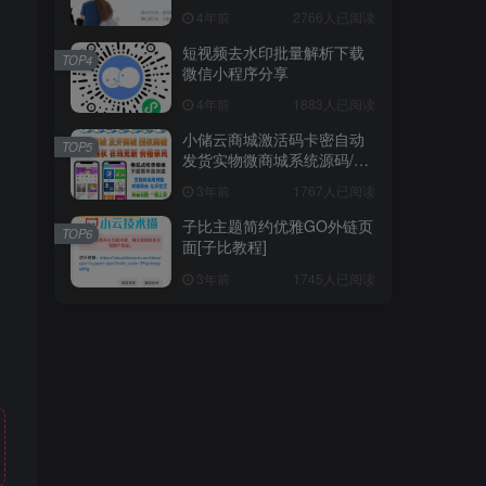
TOP1
4年前
2766人已阅读
短视频去水印批量解析下载
TOP4
微信小程序分享
1.1W+人已阅读
4年前
1883人已阅读
2023全新手机摄影视频课程
小储云商城激活码卡密自动
TOP5
发货实物微商城系统源码/正
。
版终身授权
男哥高效沟通提升视频课程
3年前
1767人已阅读
TOP2
子比主题简约优雅GO外链页
TOP6
3年前
9896人已阅读
面[子比教程]
Typecho 添加博主在线时间
3年前
1745人已阅读
TOP3
4年前
2766人已阅读
短视频去水印批量解析下载
TOP4
微信小程序分享
4年前
1883人已阅读
小储云商城激活码卡密自动
TOP5
发货实物微商城系统源码/正
版终身授权