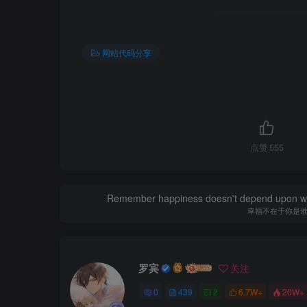
网站代码分享
点赞
555
Remember happiness doesn't depend upon who 
幸福不在于你是
罗宾
关注
0
439
2
6.7W+
20W+