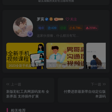
破茧成蝶的美好生活都有伤痛
罗宾
关注
0
439
2
6.7W+
20W+
这家伙很懒，什么都没有写...
2023全新手机摄影视频课程
男哥高效沟通提升视频课程
上一篇
下一篇
新版彩虹工具网源码发布 全
付费进群最新带自动定位版
新界面 支持插件扩展
本源码
相关推荐