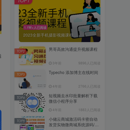
TOP1
1.1W+人已阅读
2023全新手机摄影视频课程
男哥高效沟通提升视频课程
TOP2
辑
3年前
9896人已阅读
Typecho 添加博主在线时间
TOP3
4年前
2766人已阅读
短视频去水印批量解析下载
TOP4
微信小程序分享
4年前
1883人已阅读
小储云商城激活码卡密自动
TOP5
发货实物微商城系统源码/正
版终身授权