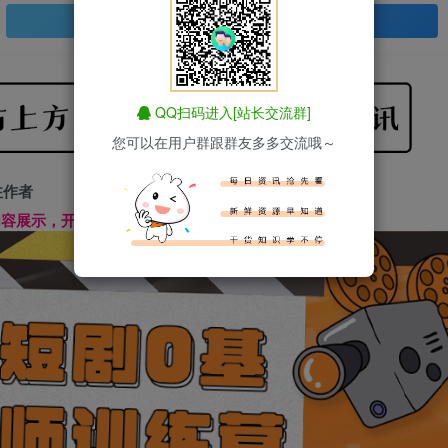
登录查看
QQ扫码进入[站长交流群]
您可以在用户群跟群友多多交流哦～
注作者
文内容展示，开始汲取新知识------