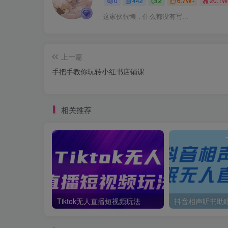
0
442
2
6.7W+
20.1W
这家伙很懒，什么都没有写...
上一篇
手把手教你玩转小红书店铺课
相关推荐
Tiktok无人直播短视频玩法
抖音相声听书助