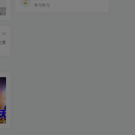
学习学习
Typecho 添加博主在线时间
短视频去水印批量解析下载微信小程序分享
小储云商城激活码卡密自动发货实物微商城系统源码/正版终身授权
篇
文章
抖音最新最火无人直播玩法拳皇弹幕礼物互动小游戏（游戏软件+开播教程+直播间搭建指导+素材+音效）
2024短剧0基础剪辑师训练营