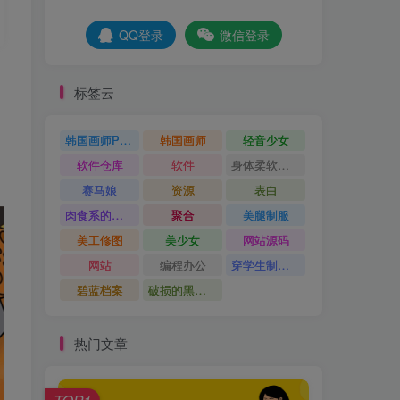
QQ登录
微信登录
标签云
韩国画师POR
韩国画师
轻音少女
软件仓库
软件
身体柔软的运动少女
赛马娘
资源
表白
肉食系的金发少女
聚合
美腿制服
美工修图
美少女
网站源码
网站
编程办公
穿学生制服的女孩子
碧蓝档案
破损的黑丝袜
热门文章