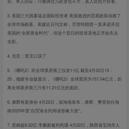
实。本人回应：只微调过几处变化不大，真人比照片好看。
3. 美国三大因素逼走国际投资者 美国激进的贸易政策动摇了
全球市场根基。美媒近日刊文称，尽管特朗普一直承诺开启
美国的“全新黄金时代”，但这个昔日的投资圣地正开始失去
光彩。
4. 克宫：普京口误了
5. 《哪吒2》距全球票房第三仅差11亿 截至4月22日15：
25，猫眼专业版显示，《哪吒2》全球票房为157.04亿元，距
离全球票房第三只有11.21亿元的差距。
6. 康辉有新身份 4月22日，据海南发布，康辉、樊登担任海
南2025年度“自贸港全民阅读形象大使”。
7. 受贿超8.22亿 李鹏新被判死缓 4月22日，陕西省宝鸡市人