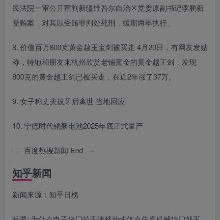
民法院一审公开宣判新疆维吾尔自治区党委原副书记李鹏新
受贿案，对其以受贿罪判处死刑，缓期两年执行。
8. 价值百万800克黄金越王宝剑被买走 4月20日，有网友发贴
称，特地和朋友来杭州欣赏老铺黄金的黄金越王剑，发现
800克的黄金越王剑已被买走，在近2年涨了37万。
9. 女子称丈夫拔牙后离世 当地回应
10. 宁德时代钠新电池2025年底正式量产
—- 百度热搜新闻 End —-
知乎新闻
新闻来源：知乎日榜
标题: 为什么电子快门拍高速移动物体会失真机械快门就不