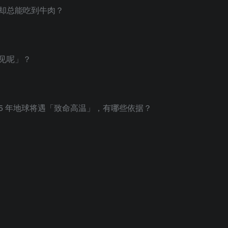
」却总能吃到牛肉？
少见呢」？
来 5 年地球将遇「致命高温」，有哪些依据？