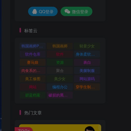
QQ登录
微信登录
标签云
韩国画师POR
韩国画师
轻音少女
软件仓库
软件
身体柔软的运动少女
赛马娘
资源
表白
肉食系的金发少女
聚合
美腿制服
美工修图
美少女
网站源码
网站
编程办公
穿学生制服的女孩子
碧蓝档案
破损的黑丝袜
热门文章