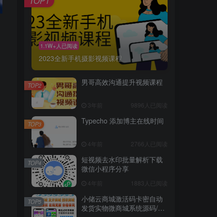
TOP1
1.1W+人已阅读
2023全新手机摄影视频课程
男哥高效沟通提升视频课程
TOP2
3年前
9896人已阅读
Typecho 添加博主在线时间
TOP3
4年前
2766人已阅读
短视频去水印批量解析下载
TOP4
微信小程序分享
4年前
1883人已阅读
小储云商城激活码卡密自动
TOP5
发货实物微商城系统源码/正
版终身授权