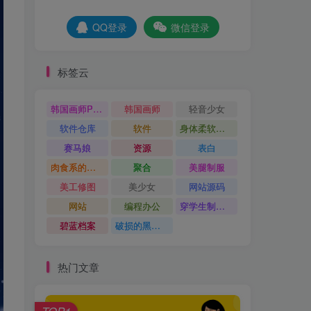
QQ登录
微信登录
标签云
韩国画师POR
韩国画师
轻音少女
软件仓库
软件
身体柔软的运动少女
赛马娘
资源
表白
肉食系的金发少女
聚合
美腿制服
美工修图
美少女
网站源码
网站
编程办公
穿学生制服的女孩子
碧蓝档案
破损的黑丝袜
热门文章