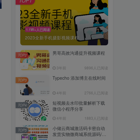
TOP1
1.1W+人已阅读
2023全新手机摄影视频课程
男哥高效沟通提升视频课程
TOP2
3年前
9896人已阅读
Typecho 添加博主在线时间
TOP3
4年前
2766人已阅读
短视频去水印批量解析下载
TOP4
微信小程序分享
4年前
1883人已阅读
小储云商城激活码卡密自动
TOP5
发货实物微商城系统源码/正
版终身授权