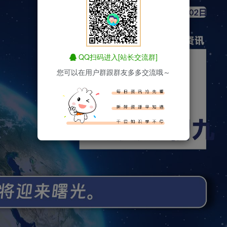
QQ扫码进入[站长交流群]
您可以在用户群跟群友多多交流哦～