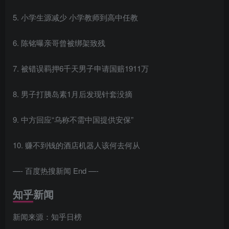
5. 小学生源减少 小学教师到高中任教
6. 陈铭曝亲哥曾被绑架致残
7. 被错误羁押6千天男子申请国赔1911万
8. 男子打胰岛素1月后发现针套没摘
9. 中方回应“乌称不需中国提供安保”
10. 赚不到钱的酒店机器人该何去何从
—- 百度热搜新闻 End —-
知乎新闻
新闻来源：知乎日榜