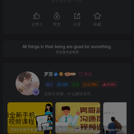
喜欢就支持一下吧
点赞
0
赞赏
分享
收藏
All things in their being are good for something.
天生我才必有用
罗宾
关注
0
439
2
6.7W+
20W+
这家伙很懒，什么都没有写...
2023全新手机摄影视频课程
男哥高效沟通提升视频课程