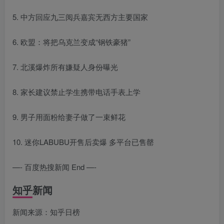
5. 中方回应九三阅兵嘉宾无西方主要国家
6. 欧盟：将把乌克兰变成“钢铁豪猪”
7. 北溪爆炸所有嫌疑人身份曝光
8. 家长建议禁止学生携带电话手表上学
9. 男子用面粉给妻子做了一束鲜花
10. 迷你LABUBU开售后卖爆 多平台已售罄
—- 百度热搜新闻 End —-
知乎新闻
新闻来源：知乎日榜