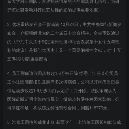
京大学科研团队，首次捕获恒星黑子的磁场射电信号，为研
究恒星磁活动对行星宜居性的影响提供重要依据。
3. 这场重磅发布会干货满满 10月24日，中共中央举行新闻发
布会，介绍和解读党的二十届四中全会精神。全会审议通过
的《中共中央关于制定国民经济和社会发展第十五个五年规
划的建议》是我们党历史上又一个重要纲领性文献，对“十五
五”时期明确重要部署。
4. 员工脚痛请假因步数超1.6万被开除 据悉，江苏某公司员
工小陈因腰部扭伤及脚痛多次请病假，公司以其脚痛当日微
信运动步数超1.6万步为由认定旷工并开除。法院审理认为，
医院诊断证明小陈伤情属实，微信步数受多种因素影响，公
司举证不足，构成违法解除劳动合同，判赔118779元。
5. 汽修工因撞脸成龙走红 新疆喀什一名汽修工因长相酷似成