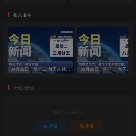
相关推荐
04月22日，星期二, 每天60秒读懂全世界！
0
评论
抢沙发
请登录后发表评论
登录
注册