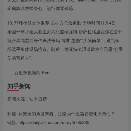
企鹅舞以放松身心、进行体育锻炼。
10. 环球小姐集体退赛 主办方总监道歉 当地时间11月4日，
泰国环球小姐大赛主办方总监纳瓦特·伊萨拉格里西尔在公开
场合辱骂墨西哥代表法蒂玛·博世“愚蠢”“头脑简单”，遭到全
场选手集体退场抗议。随后，纳瓦特流泪道歉称自己是“会受
伤的普通人”。
—- 百度热搜新闻 End —-
知乎新闻
新闻来源：知乎日榜
标题: 从繁殖的角度来看，生物为什么需要进化出两性？
链接: https://daily.zhihu.com/story/9785290
———————-