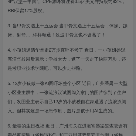
业“汉堡王中国”。CPE源峰将注资3.5亿美元并持股约83%，
RBI保留17%股权。
3. 当甲骨文遇上十五运会 当甲骨文遇上十五运会，体操、蹦
床、射箭…..样样精通！这波甲骨文也不含蓄了！
4. 小孩姐逛清华暴走2万步直呼不考了 近日，一小孩姐参观
完清华校园后表示：学校太大，逛了一天走了快两万步，还
是考职业技术学院吧，可以少走些路。
5. 12岁小孩做一张AI图吓坏整个小区 近日，广州番禺一大型
小区业主群中，一张流浪汉试图闯入家门的图片惊到了住户
们，发图业主表示自己12岁的小孩独自在家遭遇了流浪汉闯
入。但其实这是一场恶作剧，图片是孩子用AI生成的。
6. 最毒的生日祝福 近日，广州海关在进境寄递渠道查获含有
毒品氯胺酮（俗称“K粉”）和二亚甲基双氧安非他明（俗称