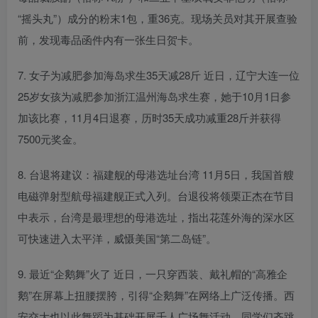
“摇头丸”）成分的粉末1包，重36克。现场关员对其开展查验
前，发现毒品函件内有一张生日贺卡。
7. 女子为减肥参加海岛求生35天减28斤 近日，辽宁大连一位
25岁女孩为减肥参加浙江温州海岛求生赛，她于10月1日参
加该比赛，11月4日退赛，历时35天成功减重28斤并获得
7500元奖金。
8. 台退将建议：福建舰的母港选址台湾 11月5日，我国首艘
电磁弹射型航母福建舰正式入列。台退役将领栗正杰在节目
中表示，台湾是最理想的母港选址，指出花莲外海的深水区
可快速进入太平洋，威慑美国“第二岛链”。
9. 最近“企鹅舞”火了 近日，一只穿西装、戴礼帽的“高雅企
鹅”在屏幕上扭腰摆胯，引得“企鹅舞”在网络上广泛传播。西
安交大也以此舞蹈为基础开展千人广场舞活动。同学们齐跳