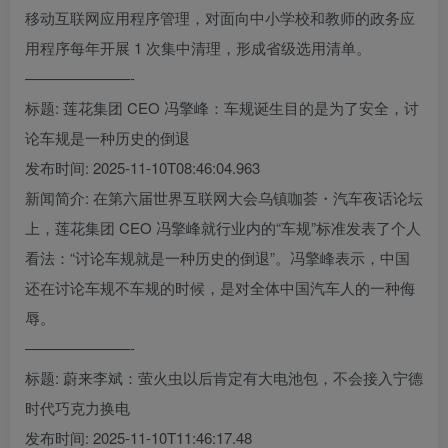
移动互联网应用程序管理，对面向中小学校和教师的政务应
用程序每年开展 1 次集中清理，形成省级选用清单。
———————-
标题: 莲花集团 CEO 冯擎峰：车规诞生目的是为了安全，讨
论车规是一种历史的倒退
发布时间: 2025-11-10T08:46:04.963
新闻简介: 在第六届世界互联网大会乌镇咖荟・汽车夜话论坛
上，莲花集团 CEO 冯擎峰就行业内的“车规”标准发表了个人
看法：“讨论车规就是一种历史的倒退”。冯擎峰表示，中国
还在讨论车规不车规的时候，是对全体中国汽车人的一种侮
辱。
———————-
标题: 蔚来李斌：萤火虫以后肯定有大电池包，不会接入宁德
时代巧克力换电
发布时间: 2025-11-10T11:46:17.48