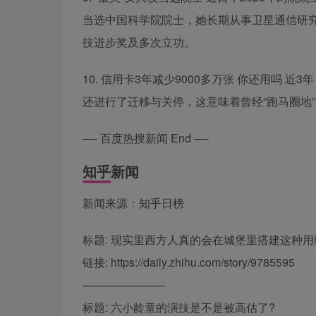
当选中国科学院院士，她长期从事卫星通信研究
技进步奖及多次立功。
10. 信用卡3年减少9000多万张 你还用吗 
还进行了迁移与关停，这意味着曾经“跑马圈地
—- 百度热搜新闻 End —-
知乎新闻
新闻来源：知乎日榜
标题: 现实里西方人真的会在城堡里搭建这种
链接: https://daily.zhihu.com/story/9785595
———————-
标题: 六小龄童的演技是不是被高估了?