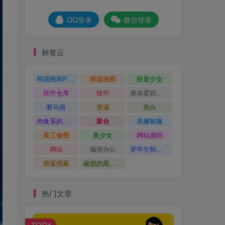
QQ登录
微信登录
标签云
韩国画师POR
韩国画师
轻音少女
软件仓库
软件
身体柔软的运动少女
赛马娘
资源
表白
肉食系的金发少女
聚合
美腿制服
美工修图
美少女
网站源码
网站
编程办公
穿学生制服的女孩子
碧蓝档案
破损的黑丝袜
热门文章