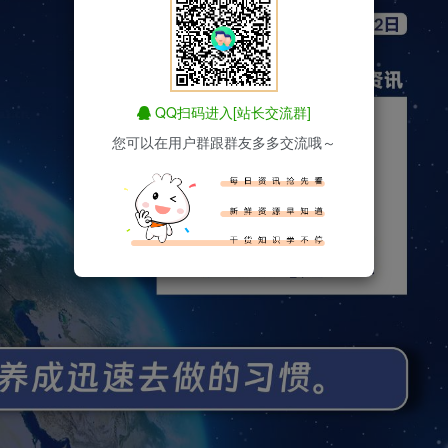
QQ扫码进入[站长交流群]
您可以在用户群跟群友多多交流哦～