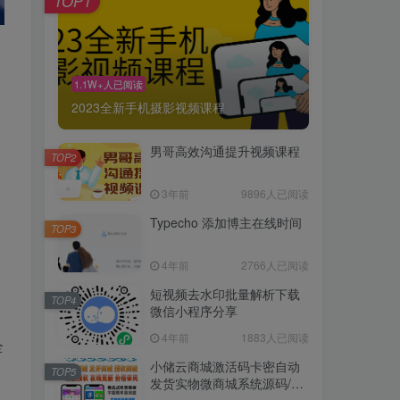
TOP1
1.1W+人已阅读
2023全新手机摄影视频课程
男哥高效沟通提升视频课程
TOP2
3年前
9896人已阅读
Typecho 添加博主在线时间
TOP3
4年前
2766人已阅读
短视频去水印批量解析下载
TOP4
微信小程序分享
4年前
1883人已阅读
全
小储云商城激活码卡密自动
TOP5
发货实物微商城系统源码/正
版终身授权