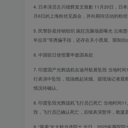
4. 日本演员古川雄辉发文致歉 11月20日，
月6日的上海粉丝见面会，并向期待活动的粉
5. 民警卧底传销组织 疯狂洗脑场面曝光 云
年拉菲”等诱骗手段，还存在关小黑屋、限制自
6. 中国驻日使馆重申敌国条款
7. 印度国产光辉战机在迪拜航展坠毁 当地时间
行表演中坠毁，现场燃起浓烟。据现场记者观
情况待确认。
8. 印度坠毁光辉战机飞行员已死亡 当地时间1
毁，飞行员已确认死亡，后续表演暂停，救援
9. “最美”女大校当选院士 近日，2025年