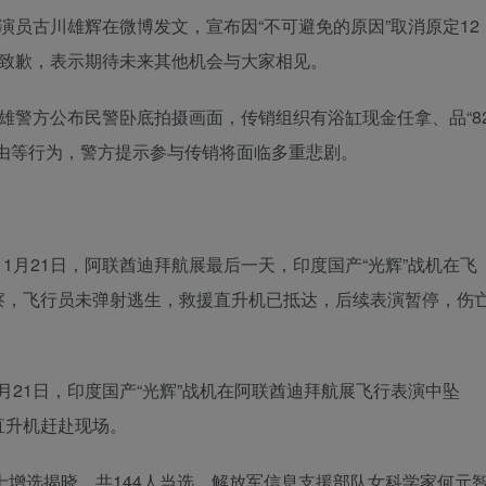
日本演员古川雄辉在微博发文，宣布因“不可避免的原因”取消原定12
丝致歉，表示期待未来其他机会与大家相见。
南楚雄警方公布民警卧底拍摄画面，传销组织有浴缸现金任拿、品“8
由等行为，警方提示参与传销将面临多重悲剧。
11月21日，阿联酋迪拜航展最后一天，印度国产“光辉”战机在飞
察，飞行员未弹射逃生，救援直升机已抵达，后续表演暂停，伤
1月21日，印度国产“光辉”战机在阿联酋迪拜航展飞行表演中坠
直升机赶赴现场。
两院院士增选揭晓，共144人当选。解放军信息支援部队女科学家何元