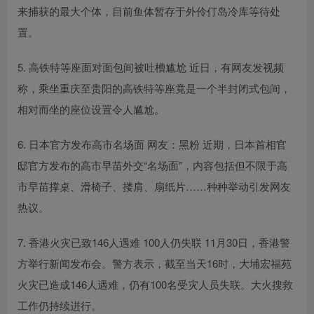
来捕获的最大个体，目前鱼体暂存于外伶仃岛冷库等待处
置。
5. 高铁特等座面对面包间被吐槽尴尬 近日，有网友发视频
称，乘坐重庆至贵阳的高铁特等座竟是一个半封闭式包间，
相对而坐的座位设置令人尴尬。
6. 日本官方发布高市名场面 网友：黑粉 近期，日本首相官
邸官方发布的高市早苗外交“名场面”，内容包括但不限于高
市早苗撑桌、滑椅子、搂肩、扇纸片……种种举动引发网友
热议。
7. 香港火灾已致146人遇难 100人仍失联 11月30日，香港警
方举行新闻发布会。警方表示，截至当天16时，大埔宏福苑
火灾已造成146人遇难，仍有100名受灾人员失联。大火搜救
工作仍持续进行。