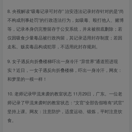
8. 央视解读“吸毒记录可封存” 治安违法记录封存针对的是“尚
不构成刑事处罚”的行政违法行为，如吸毒、殴打他人、赌博
等，记录本身仍完整留存于公安系统，并未被彻底删除；若
仅因吸食少量毒品被行政拘留，其记录适用封存制度；若因
走私、贩卖毒品构成犯罪，不适用此封存规则。
9. 女子遇反向折叠楼梯吓出一身冷汗 “异世界”通道照进现
实？近日，一女子遇反向折叠楼梯，吓出一身冷汗，网友：
和梦里的一模一样！
10. 老师记录甲流来袭的教室状态 11月29日，广东。一位老
师记录了甲流来袭时的教室状态：“文官”全部告假唯有“武官”
坚持上课。网友：注意防护，适度运动、锻炼，平时注意饮
食。