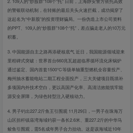
2. 109人的“炒股群”108个“托” 日前，上海静安警方依托高效
的警银联动机制，在转账的最后关头火速拦截，成功揭穿了
这起名为“中新股”的投资理财骗局。一份伪造上市公司资料
的PPT、109人的“炒股群”108个“托”，差点骗走老人的10万元
积蓄。
3. 中国能源自主之路再添硬核底气 近日，我国能源领域迎来
里程碑式突破：世界首台660兆瓦超超临界循环流化床锅炉
通过鉴定、国内首套1500℃等级单轴重型燃机全容量投产、
梅州抽水蓄能电站二期工程全面投产，三大关键项目既填补
多项国内外技术空白，更以高国产化率、高清洁效能筑牢能
源安全屏障，为绿色转型注入硬核动力。
4. 男子钓出227.2斤鱼王引围观 11月29日，一男子在珠海万
山区担杆镇庙湾海域钓获一条长2.6米、重227.2斤的中华马
鲛鱼引围观，需5名成年男子合力抬动。这是该海域近10年