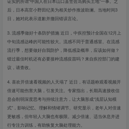
证实的所谓“中国人在日本山口县笠佐岛购买土地”一事。之
后，日本高官小野田纪美为相关炒作推波助澜。当地时间3
日，她对此表示道歉并撤回错误言论。
3. 流感季做好十条防护措施 近日，中疾控预计全国在12月上
中旬流感达峰的可能性较大。流感不同于普通感冒。在流感
流行季，想要做好自我防护，降低感染概率，应该如何做？
错过最佳时机还有必要接种流感疫苗吗？来自疾控部门的建
议，请查收。
4. 喜欢开倍速看视频的人天塌了 近日，有话题称观看视频开
倍速可能伤害大脑，引发关注。专家指出，长期高速接收信
息会削弱深度思考与持续注意力，让大脑形成“浅层认知模
式”，影响记忆、理解和情绪调节。研究显示，老年人对倍速
更敏感，但年轻人大脑也有极限。减少倍速、适当休息并进
行专注力训练，有助恢复大脑处理能力。