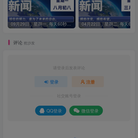
09月29日，星期一, 每天60秒读懂全世界！
0
评论
抢沙发
请登录后发表评论
登录
注册
社交账号登录
QQ登录
微信登录