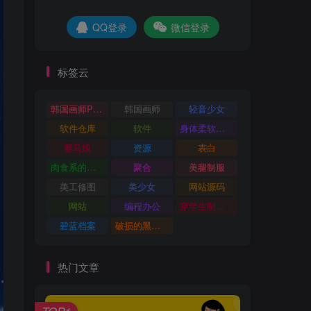
QQ登录
微信登录
标签云
韩国画师POR
韩国画师
轻音少女
软件仓库
软件
身体柔软的运动少女
赛马娘
资源
表白
肉食系的金发少女
聚合
美腿制服
美工修图
美少女
网站源码
网站
编程办公
穿学生制服的女孩子
碧蓝档案
破损的黑丝袜
热门文章