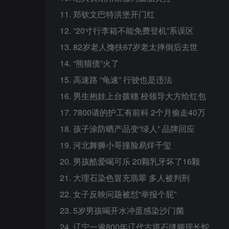
11. 郑钦文巴特洪堡开门红
12. “20寸行李箱不能免费登机”系误区
13. 82岁老人搀扶67岁老太摔倒后去世
14. “熊猫债”火了
15. 高速路 “龟速” 行驶也是违法
16. 男生抱娃上台拨穗 校领导大方给红包
17. 7800请的护工有前科 2个月偷走40万
18. 孩子涂防晒产品变“绿人” 品牌回应
19. 河北舞狮小哥撞脸易烊千玺
20. 男孩酷爱喝可乐 20颗乳牙坏了16颗
21. 大理石染色冒充翡翠 多人被判刑
22. 女子反映问题被怼“举报个屁”
23. 5岁男孩喝开水冲蛋感染沙门菌
24. 辽宁一逾800年辽代古塔石缝频现长蛇