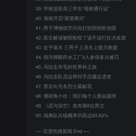
39. 学校送给高三学生“母校通行证”
40. 海南开启“蒸笼模式”
41. 男子博物馆开闪光灯拍照拒听劝阻
42. 医生解读被蜈蚣咬了该不该打狂犬疫苗
43. 女子落水 三男子上演水上接力救援
44. 假洋牌眼药水工厂0人参保多次被罚
45. 乌拉圭羊毛的世界杯之旅
46. 乌拉圭队员边帮对手压腿边进攻
47. 普京向无名烈士墓献花
48. 佛得角小伙：我们每个人都会踢球
49. 《恋与深空》发布第6位男主
50. 瑞典队出线概率仍高达93.62%
—- 百度热搜新闻 End —-