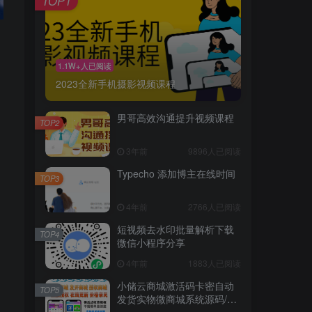
TOP1
1.1W+人已阅读
2023全新手机摄影视频课程
男哥高效沟通提升视频课程
TOP2
3年前
9896人已阅读
Typecho 添加博主在线时间
TOP3
4年前
2766人已阅读
短视频去水印批量解析下载
TOP4
微信小程序分享
4年前
1883人已阅读
小储云商城激活码卡密自动
TOP5
发货实物微商城系统源码/正
版终身授权