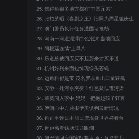
25. 佛得角很多地方都有“中国元素”
26. 张柏芝晒《喜剧之王》旧照为周星驰庆生
27. 澳门警员执行任务遭围堵抢劫
28. 河南一河道漂浮白色泡沫 当地回应
29. 阿根廷连续“上早八”
30. 乐道总裁回应买不起蔚来才买乐道
31. 杭州好利来面包惊现绿头苍蝇
32. 边角料都是宝 茂名罗非鱼出口量狂飙
33. 安徽一处河水突变血红色疑似遭污染
34. 藏獒闯入家中 妈妈一把抱起孩子狂奔
35. 伊朗向中方通报伊美谈判最新情况
36. 钧正平评日本旭日旗现身世界杯看台
37. 近距离看钱塘江龙眼潮
38. 姆巴佩回应国家队将百场：意义非凡