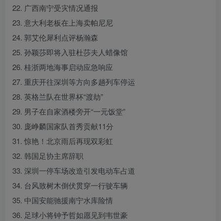
22. 广西南宁受灾情况通报
23. 意大利老板在上海卖帕尼尼
24. 郭艾伦犀利点评杨瀚森
25. 孙颖莎即将入驻杜莎夫人蜡像馆
26. 桂浙两地海事启动应急响应
27. 重庆开往深圳等方向多趟列车停运
28. 英格兰队在世界杯“渡劫”
29. 男子在自家酒楼旁开“一元饭堂”
30. 庞峥麟国家队首秀贡献11分
31. 惊艳！北京雨后再现双彩虹
32. 韩国足协主席辞职
33. 深圳一停车场改造引发电动车占道
34. 台风致树木倒伏贯穿一行驶车辆
35. 中国安能驰援南宁水库险情
36. 足球小将钟予哲如愿见到韦世豪