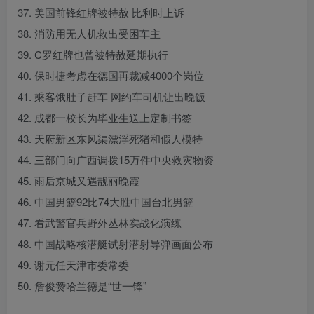
37. 美国前锋红牌被特赦 比利时上诉
38. 消防用无人机救出受困车主
39. C罗红牌也曾被特赦延期执行
40. 保时捷考虑在德国再裁减4000个岗位
41. 乘客饿肚子赶车 网约车司机让出晚饭
42. 成都一校长为毕业生送上定制书签
43. 天府新区东风渠漂浮死猪和假人模特
44. 三部门向广西调拨15万件中央救灾物资
45. 雨后京城又遇靓丽晚霞
46. 中国男篮92比74大胜中国台北男篮
47. 看武警官兵野外丛林实战化演练
48. 中国战略核潜艇试射潜射导弹画面公布
49. 谢元任天津市委常委
50. 詹俊赞哈兰德是“世一锋”