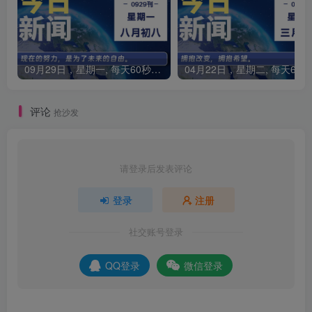
09月29日，星期一, 每天60秒读懂全世界！
0
评论
抢沙发
请登录后发表评论
登录
注册
社交账号登录
QQ登录
微信登录