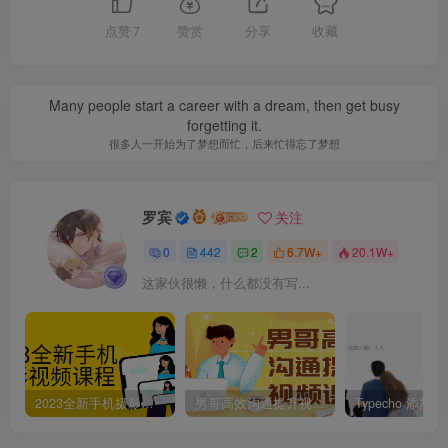
点赞
7
赞赏
分享
收藏
Many people start a career with a dream, then get busy
forgetting it.
很多人一开始为了梦想而忙，后来忙得忘了梦想
罗宾
关注
0
442
2
6.7W+
20.1W+
这家伙很懒，什么都没有写...
2023全新手机摄影视频课程
男哥高效沟通提升视频课程