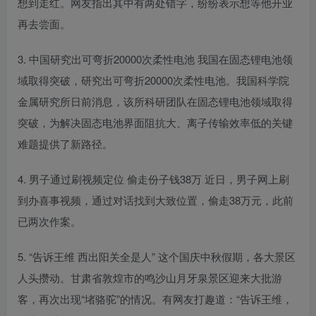
想到走红。网友指出其中有两处错字，纷纷表示想等他开业
再去尝面。
3. 中国研究出可弯折20000次柔性电池 我国在固态锂电池领
域取得突破，研究出可弯折20000次柔性电池。我国科学院
金属研究所日前消息，该所科研团队在固态锂电池领域取得
突破，为解决固态电池界面阻抗大、离子传输效率低的关键
难题提供了新路径。
4. 男子通过刷视频定位 偷走份子钱38万 近日，男子网上刷
到办喜事视频，通过对话找到大致位置，偷走38万元，此前
已两次作案。
5. “告诉王维 西出阳关全是人” 这个国庆中秋假期，各大景区
人头攒动。甘肃省敦煌市的鸣沙山月牙泉景区迎来大批游
客，再次出现“堵骆驼”的情况。有网友打趣道：“告诉王维，