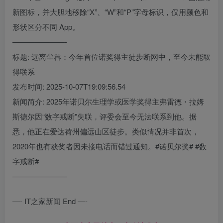
新图标，并大胆地移除“X”、“W”和“P”字母标识，仅用颜色和
形状区分不同 App。
———————-
标题: 远离尘嚣：今年首位诺奖得主徒步断网中，至今未能取
得联系
发布时间: 2025-10-07T19:09:56.54
新闻简介: 2025年诺贝尔生理学或医学奖得主弗雷德・拉姆
斯德尔因“数字戒断”失联，评委会至今无法联系到他。据
悉，他正在爱达荷州偏远山区徒步。类似情况并非首次，
2020年也有获奖者因未接电话而错过通知。#诺贝尔奖# #数
字戒断#
———————-
—- IT之家新闻 End —-