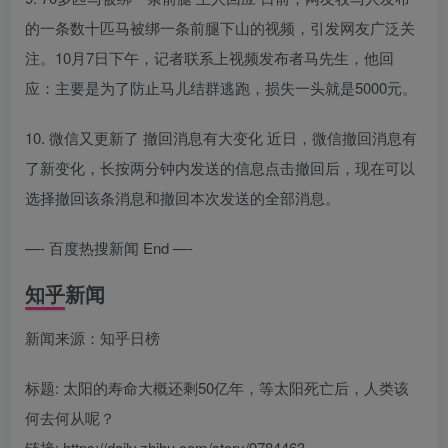
的一条数十匹马被绑一条前腿下山的视频，引发网友广泛关
注。10月7日下午，记者联系上视频发布者马先生，他回
应：主要是为了防止马儿结群逃跑，损失一头就是5000元。
10. 微信又更新了 撤回消息有大变化 近日，微信撤回消息有
了新变化，长按两分钟内发送的信息点击撤回后，现在可以
选择撤回该条消息和撤回本次发送的全部消息。
—- 百度热搜新闻 End —-
知乎新闻
新闻来源：知乎日榜
标题: 太阳的寿命大概还剩50亿年，等太阳死亡后，人类该
何去何从呢？
链接: https://daily.zhihu.com/story/9784463