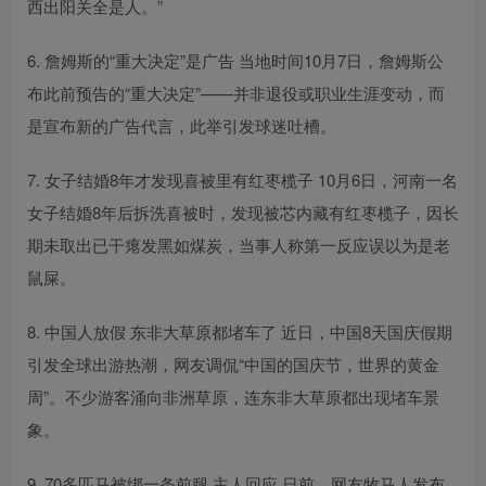
西出阳关全是人。”
6. 詹姆斯的“重大决定”是广告 当地时间10月7日，詹姆斯公
布此前预告的“重大决定”——并非退役或职业生涯变动，而
是宣布新的广告代言，此举引发球迷吐槽。
7. 女子结婚8年才发现喜被里有红枣榄子 10月6日，河南一名
女子结婚8年后拆洗喜被时，发现被芯内藏有红枣榄子，因长
期未取出已干瘪发黑如煤炭，当事人称第一反应误以为是老
鼠屎。
8. 中国人放假 东非大草原都堵车了 近日，中国8天国庆假期
引发全球出游热潮，网友调侃“中国的国庆节，世界的黄金
周”。不少游客涌向非洲草原，连东非大草原都出现堵车景
象。
9. 70多匹马被绑一条前腿 主人回应 日前，网友牧马人发布