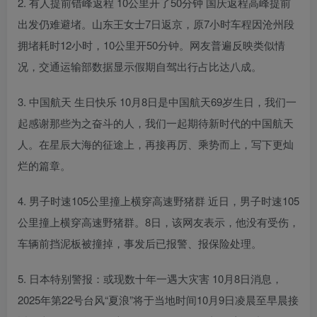
2. 有人提前错峰返程 10公里开了50分钟 国庆返程高峰提前
出发仍难避堵。山东王女士7日返京，原7小时车程因沧州段
拥堵耗时12小时，10公里开50分钟。网友普遍反映类似情
况，交通运输部数据显示假期自驾出行占比达八成。
3. 中国航天 生日快乐 10月8日是中国航天69岁生日，我们一
起感谢那些为之奋斗的人，我们一起期待新时代的中国航天
人。在星辰大海的征途上，再接再厉、乘势而上，写下更灿
烂的篇章。
4. 男子时速105公里撞上横穿高速野猪群 近日，男子时速105
公里撞上横穿高速野猪群。8日，该网友表示，他没有受伤，
车辆前挡泥板被撞掉，事发后已报警、报保险处理。
5. 日本特别警报：或现数十年一遇大灾害 10月8日消息，
2025年第22号台风“夏浪”将于当地时间10月9日凌晨至早晨接