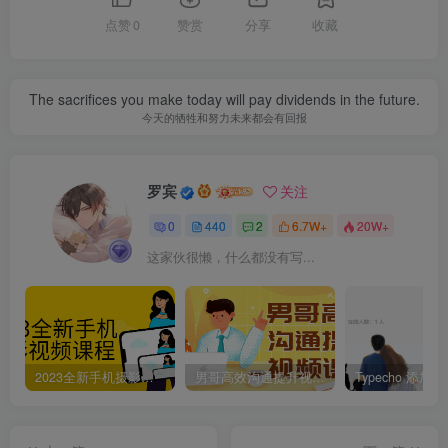
点赞
0
赞赏
分享
收藏
The sacrifices you make today will pay dividends in the future.
今天的牺牲和努力未来都会有回报
罗宾
关注
0
440
2
6.7W+
20W+
这家伙很懒，什么都没有写...
2023全新手机摄影视频课程
男哥高效沟通提升视频课程