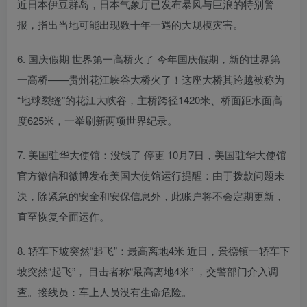
近日本伊豆群岛，日本气象厅已发布暴风与巨浪的特别警
报，指出当地可能出现数十年一遇的大规模灾害。
6. 国庆假期 世界第一高桥火了 今年国庆假期，新的世界第
一高桥——贵州花江峡谷大桥火了！这座大桥其跨越被称为
“地球裂缝”的花江大峡谷，主桥跨径1420米、桥面距水面高
度625米，一举刷新两项世界纪录。
7. 美国驻华大使馆：没钱了 停更 10月7日，美国驻华大使馆
官方微信和微博发布美国大使馆运行提醒：由于拨款问题未
决，除紧急的安全和安保信息外，此账户将不会定期更新，
直至恢复全面运作。
8. 轿车下坡突然“起飞”：最高离地4米 近日，景德镇一轿车下
坡突然“起飞”， 目击者称“最高离地4米” ，交警部门介入调
查。接线员：车上人员没有生命危险。