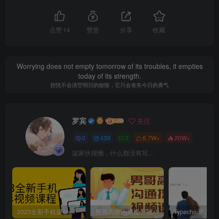
点赞
14
赞赏
分享
收藏
Worrying does not empty tomorrow of its troubles, it empties
today of its strength.
担忧不会清空明日的烦恼，它只会丧失今日的勇气
罗宾
关注
0
439
2
6.7W+
20W+
这家伙很懒，什么都没有写...
2023全新手机摄影视频课程
男哥高效沟通提升视频课程